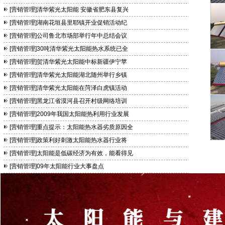
[
营销管理
]
清华紫光太阳能 安徽省肥东县复兴
[
营销管理
]
湖南花垣县里耶镇开业促销活动纪
清华紫光太阳能四季欢喜系列
[
营销管理
]
公司鲁北市场部举行年中总结会议
[
营销管理
]
30吨清华紫光太阳能热水系统已全
[
营销管理
]
贺清华紫光太阳能中标新疆伊宁苹
[
营销管理
]
清华紫光太阳能湖北随州举行乡镇
[
营销管理
]
清华紫光太阳能在菏泽白虎镇活动
[
营销管理
]
黑龙江省漠河县召开村级网络培训
[
营销管理
]
2009年我国太阳能热利用行业发展
[
营销管理
]
重点提示：太阳能热水器劣质原因全
清华紫光太阳能四季舒畅系列
[
营销管理
]
政策利好刺激太阳能热水器行业将
[
营销管理
]
太阳能是低碳经济为有效，能看得见
[
营销管理
]
09年太阳能行业大事盘点