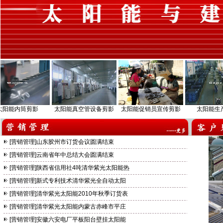
清华紫光太阳能金双喜系列
能内筒剪影
太阳能真空管设备剪影
太阳能促销员宣传剪影
太阳能生产基
e+博士
[
营销管理
]
山东胶州市订货会议圆满结束
[
营销管理
]
云南省年中总结大会圆满结束
[
营销管理
]
陕西省信用社4吨清华紫光太阳能热
[
营销管理
]
新式专利技术清华紫光全自动太阳
[
营销管理
]
清华紫光太阳能2010年秋季订货表
[
营销管理
]
清华紫光太阳能内蒙古赤峰市平庄
[
营销管理
]
安徽六安电厂平板阳台壁挂太阳能