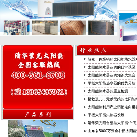
重要声明
公司名称：
站： www
1336548
贺清华紫
贺清华紫光
程招标中，
解密：你经销的太阳能热水器
竞得10…
太阳能热水器选购的日常误区
太阳能热水器选购知识大集合
2010
平板太阳能热水器的优势分析
e+博士
2010年
山乐购购物
太阳能热水器的重点检测
清华紫光太
拯救孤儿，无爹无娘的太阳能
太阳能热利用产业悄悄走向世
清华紫光
平板太阳能集热器发展
清华紫光太
清华紫光阳台壁挂太阳能***
（3C） 
国强制认证
山东省5000万资金补贴太阳
格的审核，