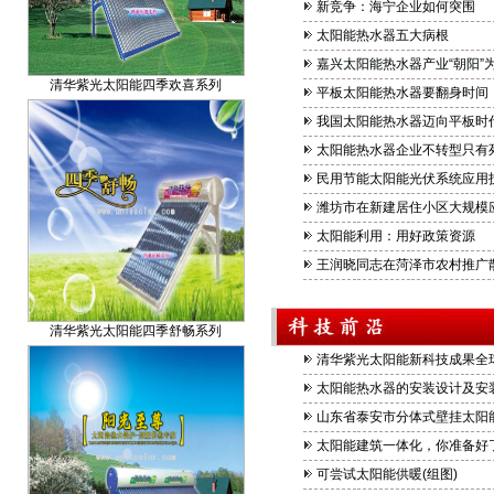
新竞争：海宁企业如何突围
太阳能热水器五大病根
清华紫光太阳能四季欢喜系列
嘉兴太阳能热水器产业“朝阳”为
平板太阳能热水器要翻身时间
我国太阳能热水器迈向平板时
太阳能热水器企业不转型只有
民用节能太阳能光伏系统应用
潍坊市在新建居住小区大规模
太阳能利用：用好政策资源
王润晓同志在菏泽市农村推广
清华紫光太阳能四季舒畅系列
清华紫光太阳能新科技成果全
太阳能热水器的安装设计及安装
山东省泰安市分体式壁挂太阳
太阳能建筑一体化，你准备好
可尝试太阳能供暖(组图)